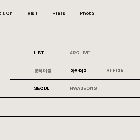
's On
Visit
Press
Photo
LIST
ARCHIVE
롱테이블
아카데미
SPECIAL
SEOUL
HWASEONG