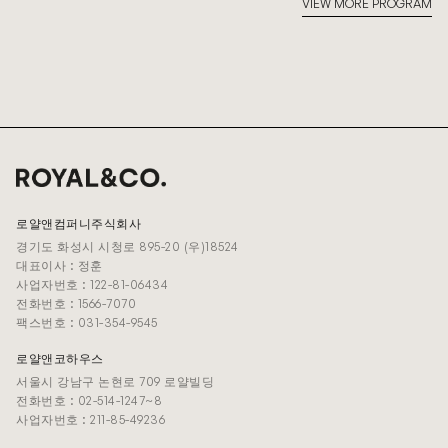
VIEW MORE PROGRAM
로얄앤컴퍼니주식회사
경기도 화성시 시청로 895-20 (우)18524
대표이사 : 정훈
사업자번호 : 122-81-06434
전화번호 : 1566-7070
팩스번호 : 031-354-9545
로얄앤코하우스
서울시 강남구 논현로 709 로얄빌딩
전화번호 : 02-514-1247~8
사업자번호 : 211-85-49236