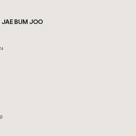
: JAE BUM JOO
24
ng