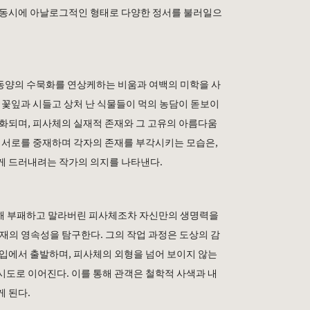
 동시에 아날로그적인 형태로 다양한 정서를 불러일으
동양의 수묵화를 연상케하는 비움과 여백의 미학을 사
 꽃잎과 시들고 상처 난 식물들이 먹의 농담이 돋보이
인화되며
,
피사체의 실재적 존재와 그 고유의 아름다움
 서로를 중재하며 각자의 존재를 부각시키는 모습은
,
게 드러내려는 작가의 의지를 나타낸다
.
해 부패하고 말라버린 피사체조차 자신만의 생명력을
재의 영속성을 탐구한다
.
그의 작업 과정은 도상의 감
몰입에서 출발하며
,
피사체의 외형을 넘어 보이지 않는
시도로 이어진다
.
이를 통해 관객은 철학적 사색과 내
게 된다
.