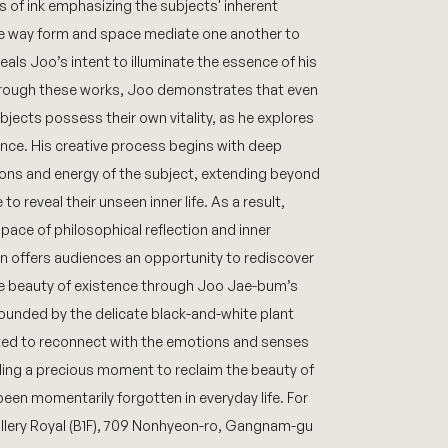
es of ink emphasizing the subjects' inherent
e way form and space mediate one another to
eals Joo’s intent to illuminate the essence of his
hrough these works, Joo demonstrates that even
jects possess their own vitality, as he explores
nce. His creative process begins with deep
ons and energy of the subject, extending beyond
o reveal their unseen inner life. As a result,
pace of philosophical reflection and inner
on offers audiences an opportunity to rediscover
e beauty of existence through Joo Jae-bum’s
ounded by the delicate black-and-white plant
nvited to reconnect with the emotions and senses
ding a precious moment to reclaim the beauty of
een momentarily forgotten in everyday life. For
Gallery Royal (B1F), 709 Nonhyeon-ro, Gangnam-gu