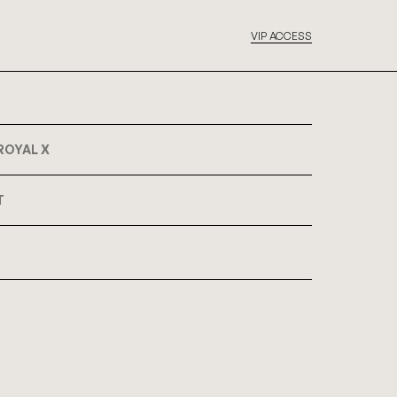
VIP ACCESS
ROYAL X
T