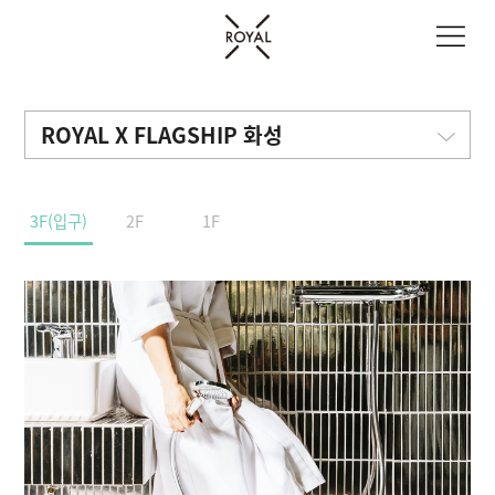
ROYAL X FLAGSHIP 화성
3F(입구)
2F
1F