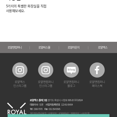
5가지의 특별한 화장실을 직접
사용해보세요.
로얄앤컴퍼니
로얄바스몰
로얄라운지
로얄엑스
로얄엑스
로얄앤컴퍼니
로얄앤컴퍼니
로얄앤컴퍼니
인스타그램
인스타그램
블로그
페이스북
로얄엑스 플래그쉽
경기도 화성시 시청로 895-20 (우)18524
대표이사
정훈
사업자등록번호
122-81-06434
Tel
1566-7070
Fax
031-354-9545
개인정보취급방침
이용약관
로얄패밀리
제휴문의
사이트맵